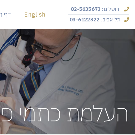
ירושלים:
02-5635673
English
דף ה
תל אביב:
03-6122322
העלמת כתמי פי