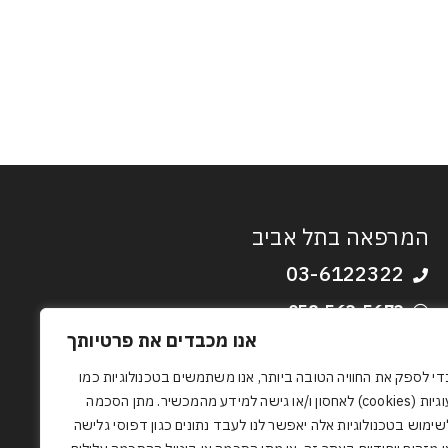
המרפאה בתל אביב
03-6122322
058-563-5673
אנו מכבדים את פרטיותך
ברודצקי 43, כניסה א קומה 2, רמת אביב
tel-aviv@drdavidfriedman.co.il
די לספק את החוויה הטובה ביותר, אנו משתמשים בטכנולוגיות כמו
עוגיות (cookies) לאחסון ו/או גישה למידע מהמכשיר. מתן הסכמה
יום א' 19:30 - 10:30
שימוש בטכנולוגיות אלה יאפשר לנו לעבד נתונים כגון דפוסי גלישה
יום ד' 19:30 - 10:30