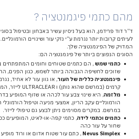
מהם כתמי פיגמנטציה ?
ד”ר דוד פרידמן, הוא בעל ניסיון עשיר באבחון ובטיפול בסוג
לעיתים קרובות יותר נגרמת ע”י נזקי עור ושינויים הורמונל
המדויק של הפיגמנטציה שלך.
הסוגים הנפוצים ביותר של פיגמנטציה הם:
כתמי שמש
, הם כתמים שטוחים וחומים המתפתחים בא
שזוכים לחשיפה הגבוהה ביותר לשמש, כגון הפנים, החזה
פיגמנטציה כללית של העור
, או גוון עור לא אחיד, נג
קרמים (במרשם שהוא נותן) ו ULTRACLEAR לייזר, המשפר את העור למראה נקי, רענן ובהיר.
מלזמה
, היא שינוי צבע עור לכהה או שזוף המופיע בדר
הורמונליים עקב הריון, אמצעי מניעה וטיפול הורמונלי 
במרשם. במקרים מסוימים ניתן לבצע גם טיפולי לייזר.
כתמים וכתמי לידה
, כתמי קפה-או-לאיט, המופיעים ככ
שחור על עור כהה
Nevus Simplex
, כתם עור שטוח אדום או ורוד מופיע 